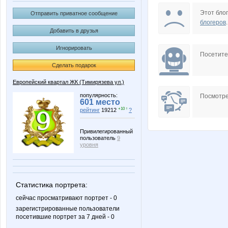
bayer
deserti
Этот блог
Отправить приватное сообщение
блогеров
.
Добавить в друзья
Игнорировать
Фаина
Лисёнок
Посетит
Сделать подарок
Европейский квартал ЖК (Тимирязева ул.)
популярность:
Посмотре
601 место
+10 ↑
рейтинг
19212
?
Привилегированный
пользователь
9
уровня
Статистика портрета:
сейчас просматривают портрет - 0
зарегистрированные пользователи
посетившие портрет за 7 дней - 0