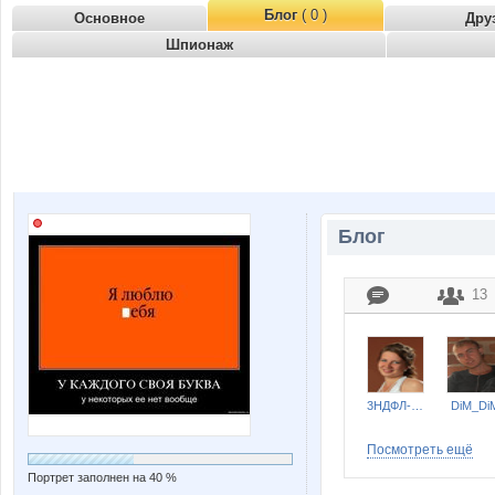
Блог
( 0 )
Основное
Дру
Шпионаж
Блог
13
3НДФЛ-НН
DiM_Di
Посмотреть ещё
Портрет заполнен на 40 %